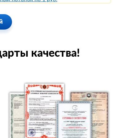
й
арты качества!