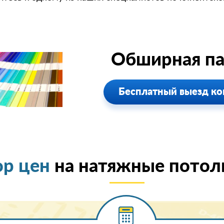
Обширная па
Бесплатный выезд ко
ор цен
на натяжные потол