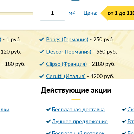
м
2
Цена:
от 1 до 11
)
-
1
руб.
Pongs (Германия)
-
250
руб.
-
120
руб.
Descor (Германия)
-
560
руб.
-
180
руб.
Clipso (Франция)
-
2180
руб.
.
Cerutti (Италия)
-
1200
руб.
Действующие
акции
олки
Бесплатная доставка
Cк
Лучшее предложение
Вт
Бесплатный потолок
Бе