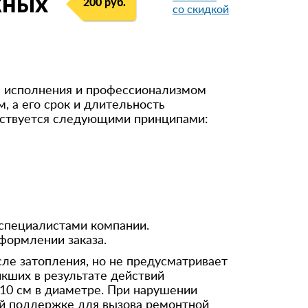
жных
200 руб.
со скидкой
98531***92
8 (964) 290-**-*3
8 (964) 764-**-*8
91615***12
м исполнения и профессионализмом
 а его срок и длительность
+792628***88
одствуется следующими принципами:
849974***17
+7 (926) 940-**-*7
896399***00
849556***72
специалистами компании.
формлении заказа.
ле затопления, но не предусматривает
икших в результате действий
 10 см в диаметре. При нарушении
ой поддержке для вызова ремонтной