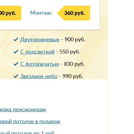
Монтаж:
00 руб.
360 руб.
Двухуровневые
-
900
руб.
С подсветкой
-
550
руб.
С фотопечатью
-
830
руб.
Звездное небо
-
990
руб.
идка пенсионерам
орой потолок в подарок
лый потолок по 1 руб.