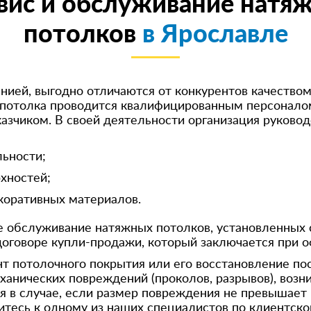
вис и обслуживание натя
потолков
в Ярославле
нией, выгодно отличаются от конкурентов качество
потолка проводится квалифицированным персоналом,
казчиком. В своей деятельности организация руков
ьности;
хностей;
оративных материалов.
е обслуживание натяжных потолков, установленных 
договоре купли-продажи, который заключается при о
потолочного покрытия или его восстановление пос
анических повреждений (проколов, разрывов), возн
я в случае, если размер повреждения не превышает
итесь к одному из наших специалистов по клиентск