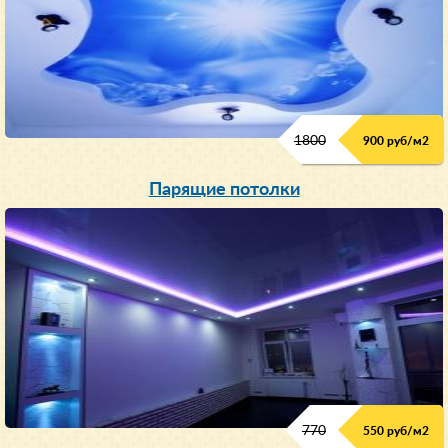
1800
900 руб/м
2
Парящие потолки
770
550 руб/м
2