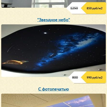
1250
850 руб/м
2
"Звездное небо"
800
990 руб/м
2
С фотопечатью