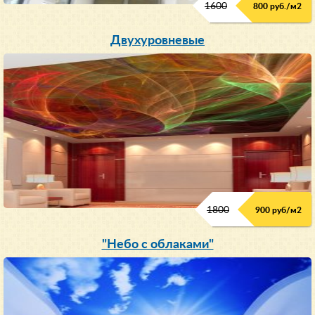
1600
800 руб./м2
Двухуровневые
1800
900 руб/м
2
"Небо с облаками"