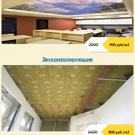
2000
900 руб/м
2
Звукоизолирующие
1600
800 руб./м2