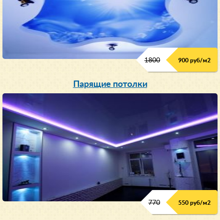
1800
900 руб/м
2
Парящие потолки
770
550 руб/м
2