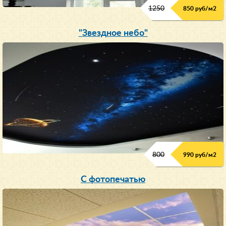
1250
850 руб/м
2
"Звездное небо"
800
990 руб/м
2
С фотопечатью