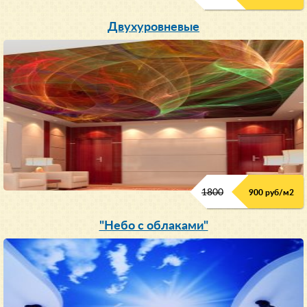
Двухуровневые
1800
900 руб/м
2
"Небо с облаками"