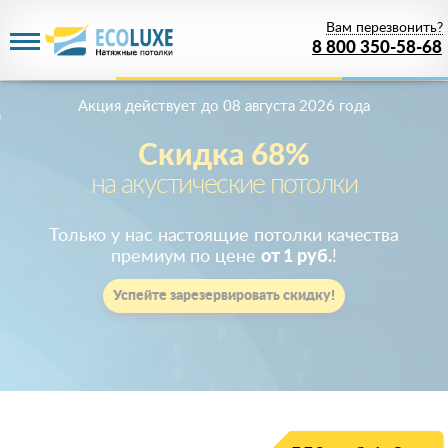
Вам перезвонить?
8 800 350-58-68
Акция действует
до 08 августа 2026 года
Скидка 68%
на акустические потолки
Только у нас настоящие потолки качества
премиум по цене
от 1 руб.
!
Успейте зарезервировать скидку!