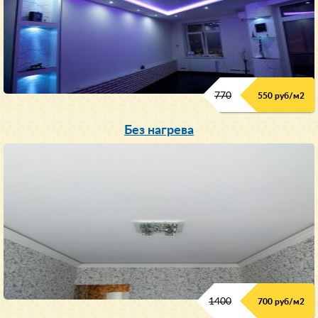
770
550 руб/м
2
Без нагрева
1400
700 руб/м2