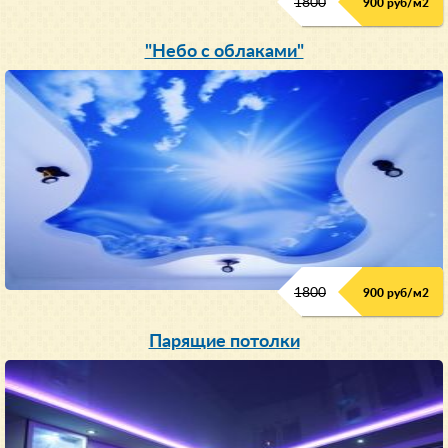
1800
900 руб/м
2
"Небо с облаками"
1800
900 руб/м
2
Парящие потолки