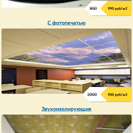
800
990 руб/м
2
С фотопечатью
2000
900 руб/м
2
Звукоизолирующие