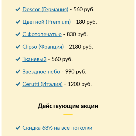
Descor (Германия)
-
560
руб.
Цветной (Premium)
-
180
руб.
С фотопечатью
-
830
руб.
Clipso (Франция)
-
2180
руб.
Тканевый
-
560
руб.
Звездное небо
-
990
руб.
Cerutti (Италия)
-
1200
руб.
Действующие
акции
Скидка 68% на все потолки