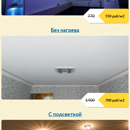
770
550 руб/м
2
Без нагрева
1400
700 руб/м2
С подсветкой