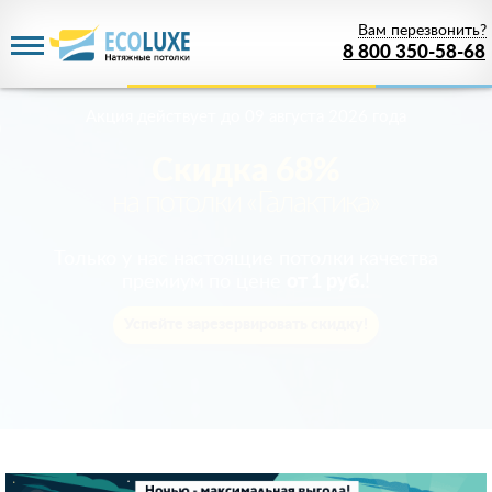
Вам перезвонить?
8 800 350-58-68
Акция действует
до 09 августа 2026 года
Скидка 68%
на потолки «Галактика»
Только у нас настоящие потолки качества
премиум по цене
от 1 руб.
!
Успейте зарезервировать скидку!