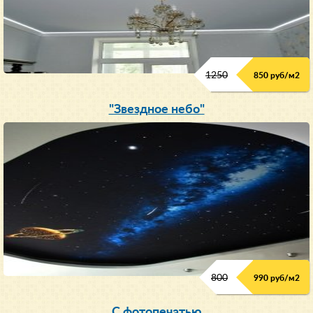
1250
850 руб/м
2
"Звездное небо"
800
990 руб/м
2
С фотопечатью