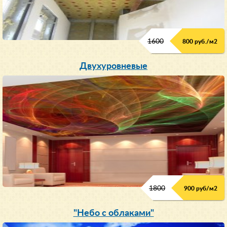
1600
800 руб./м2
Двухуровневые
1800
900 руб/м
2
"Небо с облаками"