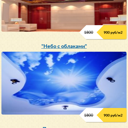
1800
900 руб/м
2
"Небо с облаками"
1800
900 руб/м
2