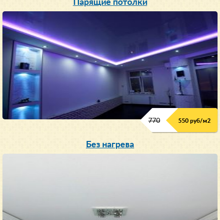
Парящие потолки
770
550 руб/м
2
Без нагрева