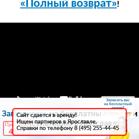
«Полный возврат»
!
Запишитесь
на бесплатный замер и
9
Сайт сдается в аренду!
Ищем партнеров в Ярославле.
консультацию в Ярославле
Промокод
Справки по телефону 8 (495) 255-44-45
4801