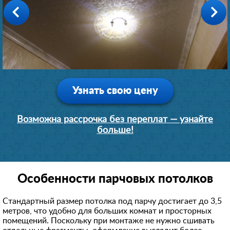
Производство: Германия
Производство: Германия
1 день
1 день
15900 руб.
14800 руб.
Узнать свою цену
Возможна рассрочка без переплат — узнайте
больше!
Особенности парчовых потолков
Стандартный размер потолка под парчу достигает до 3,5
метров, что удобно для больших комнат и просторных
помещений. Поскольку при монтаже не нужно сшивать