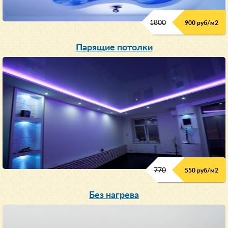
1800
900 руб/м
2
Парящие потолки
770
550 руб/м
2
Без нагрева