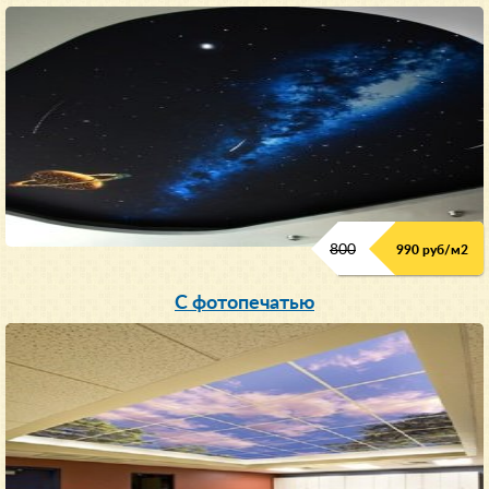
800
990 руб/м
2
С фотопечатью