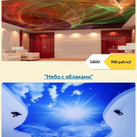
1800
900 руб/м
2
"Небо с облаками"