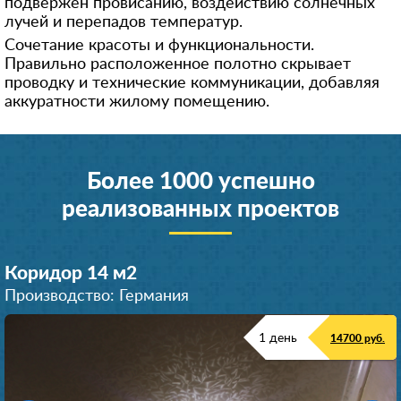
подвержен провисанию, воздействию солнечных
лучей и перепадов температур.
Сочетание красоты и функциональности.
Правильно расположенное полотно скрывает
проводку и технические коммуникации, добавляя
аккуратности жилому помещению.
Более 1000 успешно
реализованных проектов
Коридор 14 м
2
Производство: Германия
1 день
14700 руб.
Комната 16 м
Комната 14 м
2
2