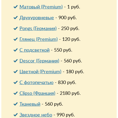
Матовый (Premium)
-
1
руб.
Двухуровневые
-
900
руб.
Pongs (Германия)
-
250
руб.
Глянец (Premium)
-
120
руб.
С подсветкой
-
550
руб.
Descor (Германия)
-
560
руб.
Цветной (Premium)
-
180
руб.
С фотопечатью
-
830
руб.
Clipso (Франция)
-
2180
руб.
Тканевый
-
560
руб.
Звездное небо
-
990
руб.