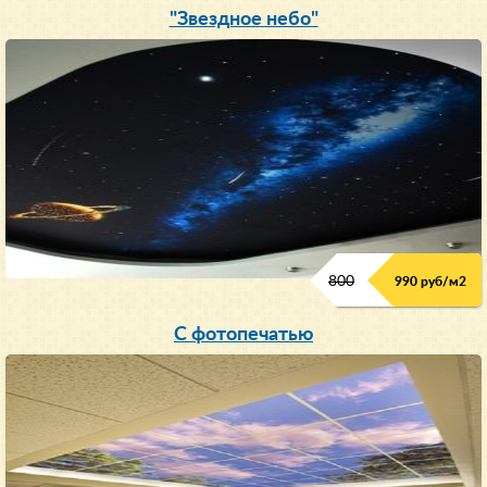
"Звездное небо"
800
990 руб/м
2
С фотопечатью