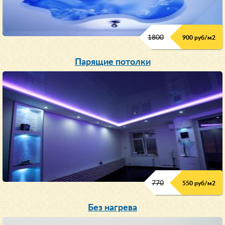
1800
900 руб/м
2
Парящие потолки
770
550 руб/м
2
Без нагрева