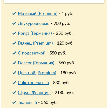
Матовый (Premium)
-
1
руб.
Двухуровневые
-
900
руб.
Pongs (Германия)
-
250
руб.
Глянец (Premium)
-
120
руб.
С подсветкой
-
550
руб.
Descor (Германия)
-
560
руб.
Цветной (Premium)
-
180
руб.
С фотопечатью
-
830
руб.
Clipso (Франция)
-
2180
руб.
Тканевый
-
560
руб.