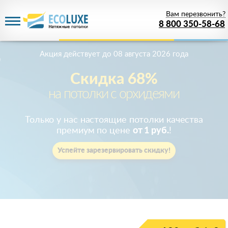
Вам перезвонить?
8 800 350-58-68
Акция действует
до 08 августа 2026 года
Скидка 68%
на потолки с орхидеями
Только у нас настоящие потолки качества
премиум по цене
от 1 руб.
!
Успейте зарезервировать скидку!