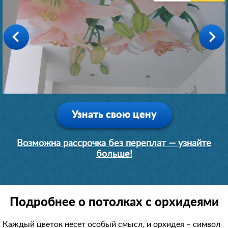
Производство: Германия
Производство: Германия
Производство: Германия
Производство: Германия
Производство: Германия
1 день
1 день
1 день
1 день
1 день
6700 руб.
4500 руб.
5800 руб.
7700 руб.
5500 руб.
Узнать свою цену
Возможна рассрочка без переплат — узнайте
больше!
Подробнее о потолках с орхидеями
Каждый цветок несет особый смысл, и орхидея – символ