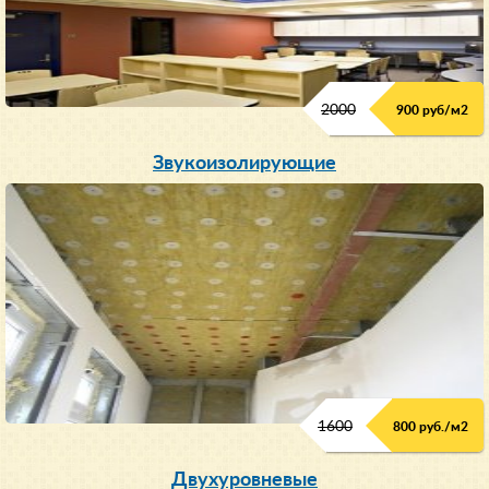
2000
900 руб/м
2
Звукоизолирующие
1600
800 руб./м2
Двухуровневые