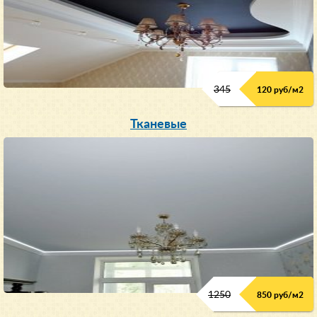
345
120 руб/м
2
Тканевые
1250
850 руб/м
2