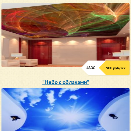
1800
900 руб/м
2
"Небо с облаками"