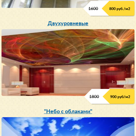
1600
800 руб./м2
Двухуровневые
1800
900 руб/м
2
"Небо с облаками"