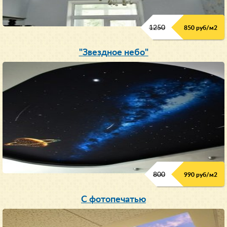
1250
850 руб/м
2
"Звездное небо"
800
990 руб/м
2
С фотопечатью