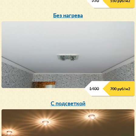
770
550 руб/м
2
Без нагрева
1400
700 руб/м2
С подсветкой