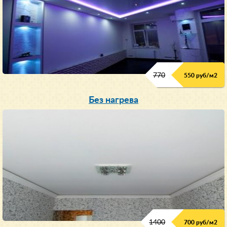
770
550 руб/м
2
Без нагрева
1400
700 руб/м2