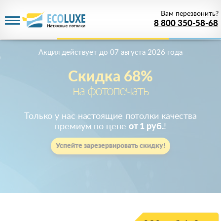
Вам перезвонить?
8 800 350-58-68
Акция действует
до 07 августа 2026 года
Скидка 68%
на фотопечать
Только у нас настоящие потолки качества
премиум по цене
от 1 руб.
!
Успейте зарезервировать скидку!