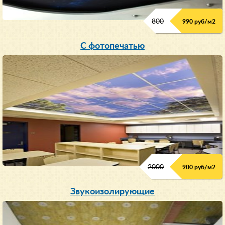
800
990 руб/м
2
С фотопечатью
2000
900 руб/м
2
Звукоизолирующие