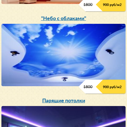
1800
900 руб/м
2
"Небо с облаками"
1800
900 руб/м
2
Парящие потолки