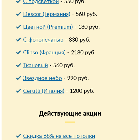
С подсветкой
-
550
руб.
Descor (Германия)
-
560
руб.
Цветной (Premium)
-
180
руб.
С фотопечатью
-
830
руб.
Clipso (Франция)
-
2180
руб.
Тканевый
-
560
руб.
Звездное небо
-
990
руб.
Cerutti (Италия)
-
1200
руб.
Действующие
акции
Скидка 68% на все потолки