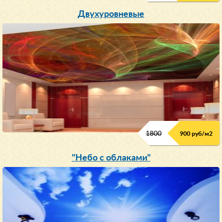
Двухуровневые
1800
900 руб/м
2
"Небо с облаками"