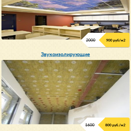
2000
900 руб/м
2
Звукоизолирующие
1600
800 руб./м2