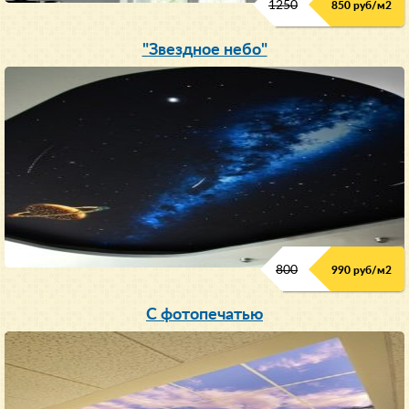
1250
850 руб/м
2
"Звездное небо"
800
990 руб/м
2
С фотопечатью