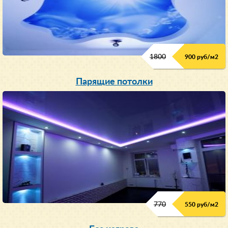
1800
900 руб/м
2
Парящие потолки
770
550 руб/м
2