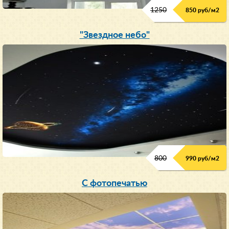
1250
850 руб/м
2
"Звездное небо"
800
990 руб/м
2
С фотопечатью