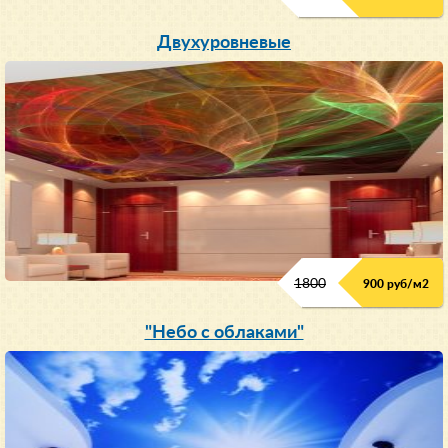
Двухуровневые
1800
900 руб/м
2
"Небо с облаками"