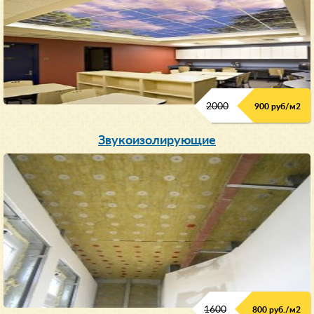
2000
900 руб/м
2
Звукоизолирующие
1600
800 руб./м2