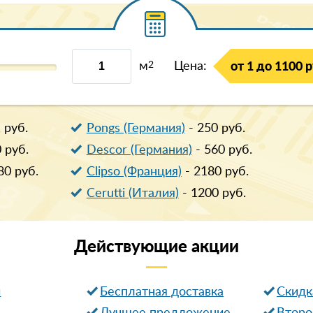
м
2
Цена:
от 1 до 1100 р
1
руб.
Pongs (Германия)
-
250
руб.
0
руб.
Descor (Германия)
-
560
руб.
80
руб.
Clipso (Франция)
-
2180
руб.
Cerutti (Италия)
-
1200
руб.
Действующие
акции
и
Бесплатная доставка
Cкидк