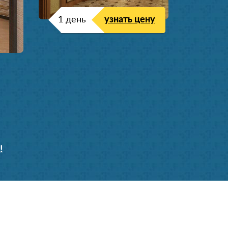
1 день
узнать цену
!