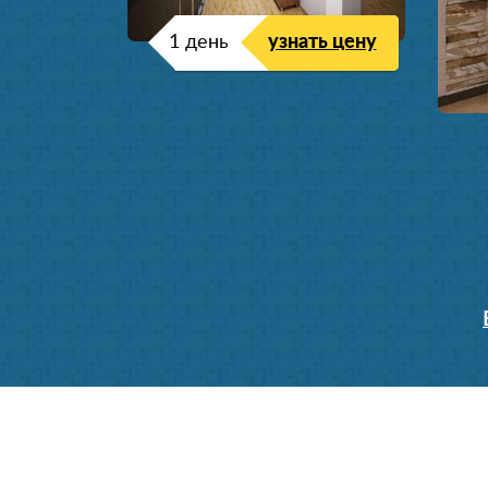
1 день
узнать цену