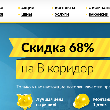
ОГ
АКЦИИ
КОНТАКТЫ
О КОМПАН
ЕЯ
ЦЕНЫ
УСЛУГИ
ВАКАНСИИ
Скидка 68%
на В коридор
Только у нас настоящие потолки качества п
Лучшая цена
Монта
на рынке!
1 день