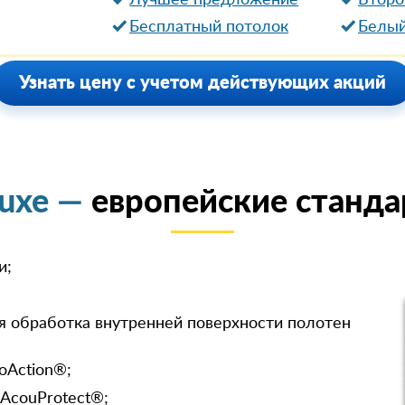
Лучшее предложение
Второ
Бесплатный потолок
Белый
Узнать цену с учетом действующих акций
luxe —
европейские станда
и;
я обработка внутренней поверхности полотен
oAction®;
 AcouProtect®;