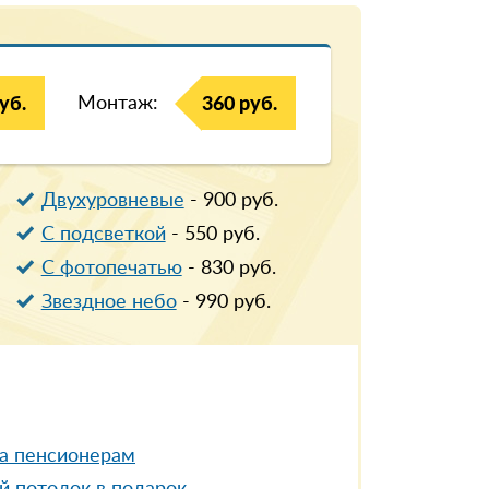
Монтаж:
уб.
360 руб.
Двухуровневые
-
900
руб.
С подсветкой
-
550
руб.
С фотопечатью
-
830
руб.
Звездное небо
-
990
руб.
а пенсионерам