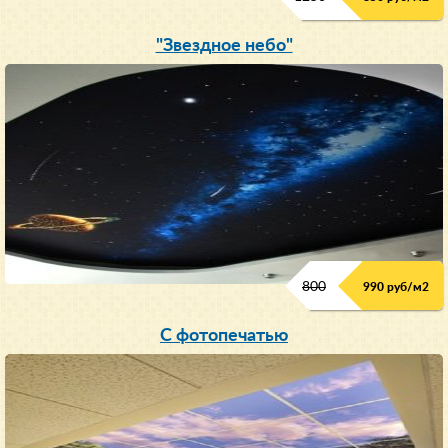
"Звездное небо"
800
990 руб/м
2
С фотопечатью