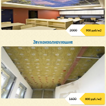
2000
900 руб/м
2
Звукоизолирующие
1600
800 руб./м2