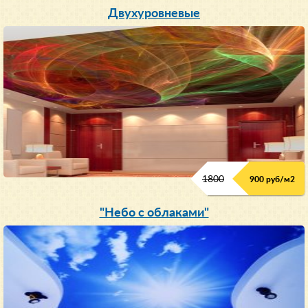
Двухуровневые
1800
900 руб/м
2
"Небо с облаками"