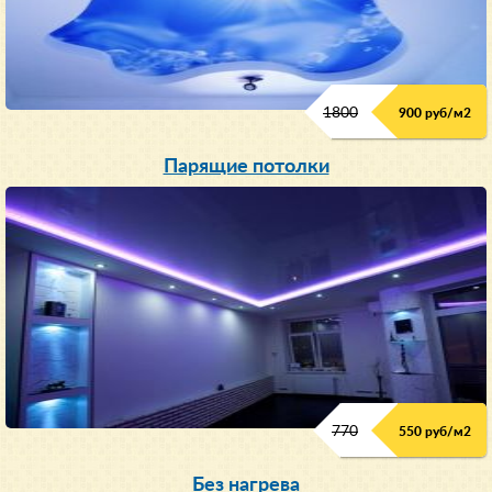
1800
900 руб/м
2
Парящие потолки
770
550 руб/м
2
Без нагрева