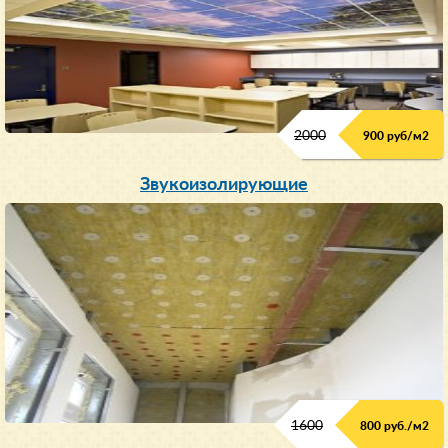
2000
900 руб/м
2
Звукоизолирующие
1600
800 руб./м2