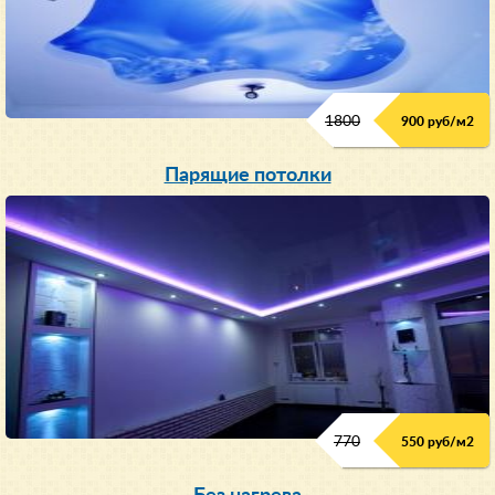
1800
900 руб/м
2
Парящие потолки
770
550 руб/м
2