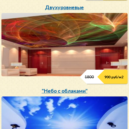
Двухуровневые
1800
900 руб/м
2
"Небо с облаками"