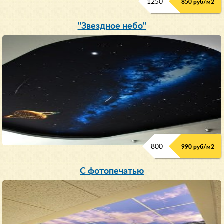
1250
850 руб/м
2
"Звездное небо"
800
990 руб/м
2
С фотопечатью