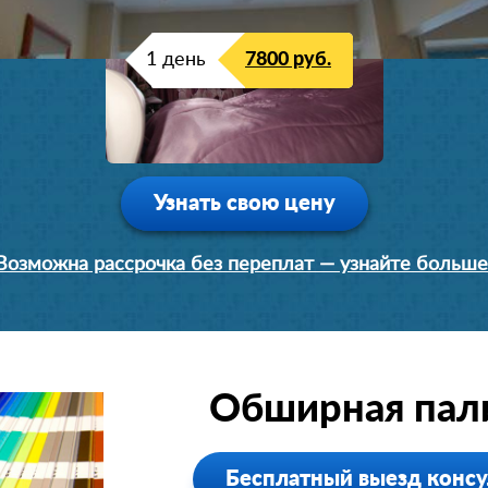
1 день
7800 руб.
Узнать свою цену
Возможна рассрочка без переплат — узнайте больше
Обширная пали
Бесплатный выезд консу