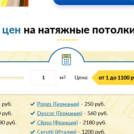
 цен
на натяжные потолки
м
2
Цена:
от 1 до 1100 р
1
руб.
Pongs (Германия)
-
250
руб.
0
руб.
Descor (Германия)
-
560
руб.
80
руб.
Clipso (Франция)
-
2180
руб.
Cerutti (Италия)
-
1200
руб.