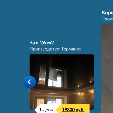
Кори
Прои
Зал 26 м
2
Производство: Германия
1 день
19800 руб.