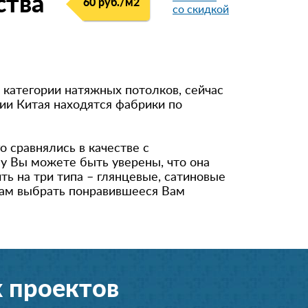
ства
60 руб./м
2
со скидкой
98531***92
8 (964) 290-**-*3
8 (964) 764-**-*8
91615***12
 категории натяжных потолков, сейчас
рии Китая находятся фабрики по
+792628***88
849974***17
 сравнялись в качестве с
+7 (926) 940-**-*7
у Вы можете быть уверены, что она
ть на три типа – глянцевые, сатиновые
896399***00
Вам выбрать понравившееся Вам
849556***72
 проектов