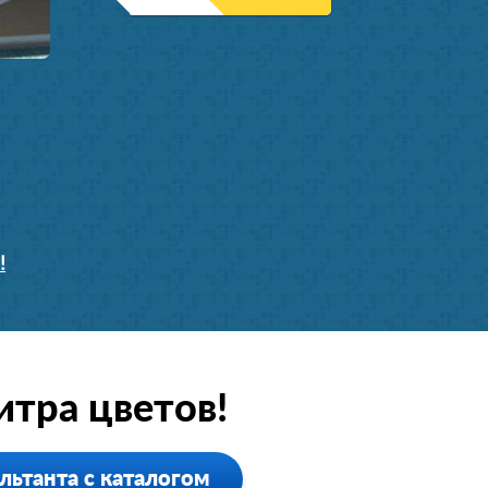
!
тра цветов!
льтанта с каталогом