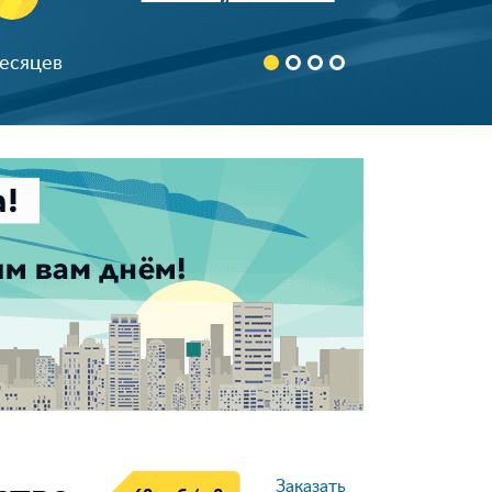
890366***24
8 (926) 64*-43-65
месяцев
+7 (920) 824-**-*4
8 (916) 740-**-*1
898522***68
90674***78
Скрыть
892532***70
+7 (926) 586-**-*3
8 (962) 966-**-*7
899984***13
+791754***74
+791628***10
896851***98
Заказать
+796715***87