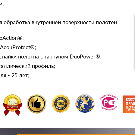
и;
я обработка внутренней поверхности полотен
oAction®;
 AcouProtect®;
спайки полотна с гарпуном DuoPower®;
таллический профиль;
я - 25 лет;