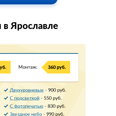
 в Ярославле
Монтаж:
уб.
360 руб.
Двухуровневые
-
900
руб.
С подсветкой
-
550
руб.
С фотопечатью
-
830
руб.
Звездное небо
-
990
руб.