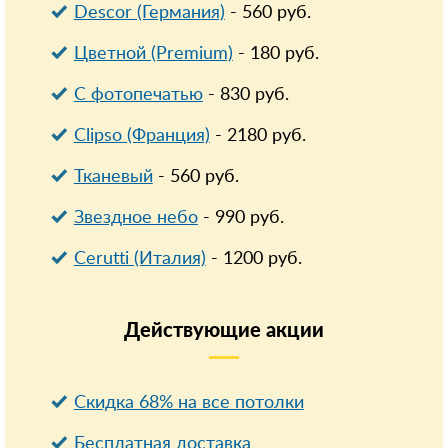
Descor (Германия)
-
560
руб.
Цветной (Premium)
-
180
руб.
С фотопечатью
-
830
руб.
Clipso (Франция)
-
2180
руб.
Тканевый
-
560
руб.
Звездное небо
-
990
руб.
Cerutti (Италия)
-
1200
руб.
Действующие
акции
Скидка 68% на все потолки
Бесплатная доставка