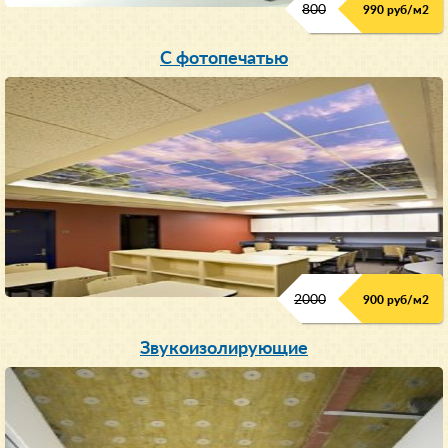
800
990 руб/м
2
С фотопечатью
2000
900 руб/м
2
Звукоизолирующие