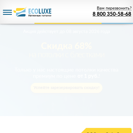
Вам перезвонить?
8 800 350-58-68
Акция действует
до 08 августа 2026 года
Скидка 68%
на потолки с блестками
Только у нас настоящие потолки качества
премиум по цене
от 1 руб.
!
Успейте зарезервировать скидку!