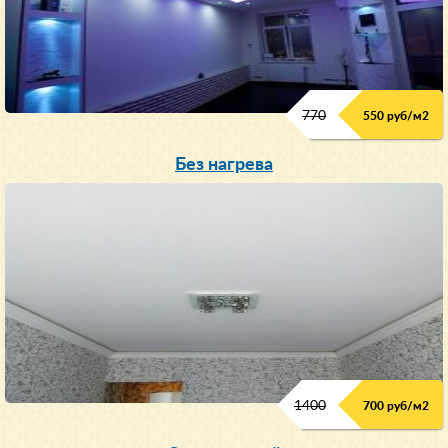
770
550 руб/м
2
Без нагрева
1400
700 руб/м2