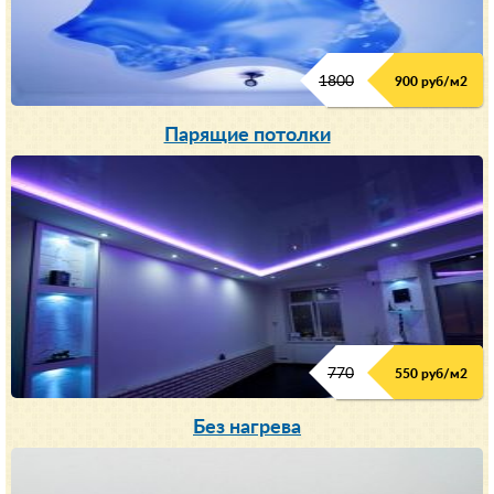
1800
900 руб/м
2
Парящие потолки
770
550 руб/м
2
Без нагрева