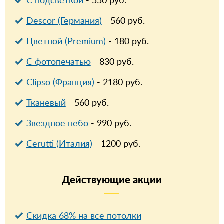
С подсветкой
-
550
руб.
Descor (Германия)
-
560
руб.
Цветной (Premium)
-
180
руб.
С фотопечатью
-
830
руб.
Clipso (Франция)
-
2180
руб.
Тканевый
-
560
руб.
Звездное небо
-
990
руб.
Cerutti (Италия)
-
1200
руб.
Действующие
акции
Скидка 68% на все потолки