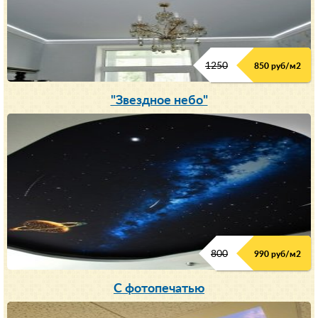
1250
850 руб/м
2
"Звездное небо"
800
990 руб/м
2
С фотопечатью