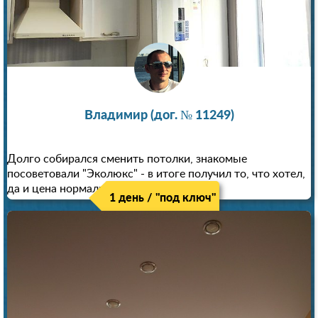
Владимир (дог. № 11249)
Долго собирался сменить потолки, знакомые
посоветовали "Эколюкс" - в итоге получил то, что хотел,
да и цена нормальная.
1 день / "под ключ"