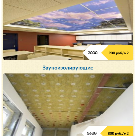
2000
900 руб/м
2
Звукоизолирующие
1600
800 руб./м2