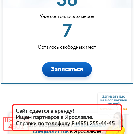
36
Уже состоялось замеров
7
Осталось свободных мест
Записаться
7
Сайт сдается в аренду!
Ищем партнеров в Ярославле.
Промокод
Справки по телефону 8 (495) 255-44-45
Для вас работают
35 выездных
4801
специалистов
в Ярославле