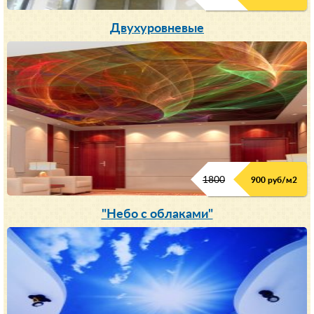
Двухуровневые
1800
900 руб/м
2
"Небо с облаками"