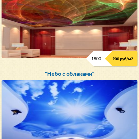
1800
900 руб/м
2
"Небо с облаками"