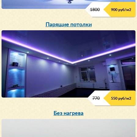
1800
900 руб/м
2
Парящие потолки
770
550 руб/м
2
Без нагрева