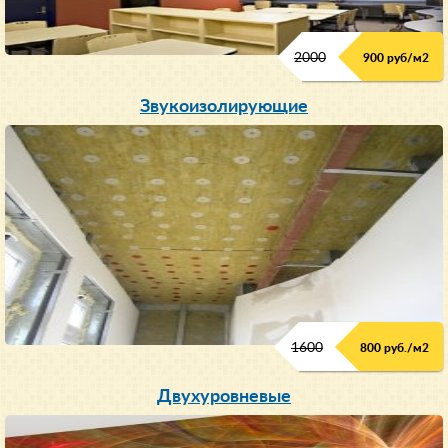
2000
900 руб/м
2
Звукоизолирующие
1600
800 руб./м2
Двухуровневые