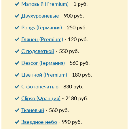
Матовый (Premium)
-
1
руб.
Двухуровневые
-
900
руб.
Pongs (Германия)
-
250
руб.
Глянец (Premium)
-
120
руб.
С подсветкой
-
550
руб.
Descor (Германия)
-
560
руб.
Цветной (Premium)
-
180
руб.
С фотопечатью
-
830
руб.
Clipso (Франция)
-
2180
руб.
Тканевый
-
560
руб.
Звездное небо
-
990
руб.