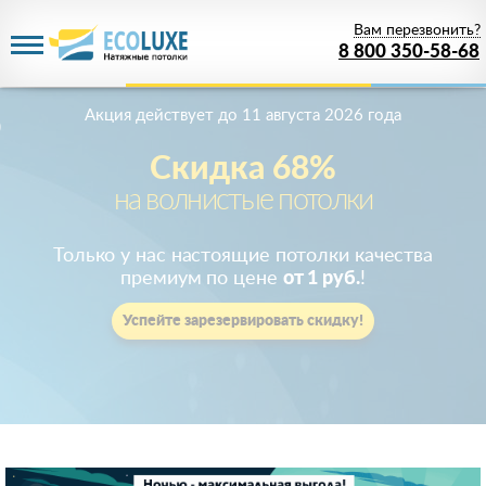
Вам перезвонить?
8 800 350-58-68
Акция действует
до 11 августа 2026 года
Скидка 68%
на волнистые потолки
Только у нас настоящие потолки качества
премиум по цене
от 1 руб.
!
Успейте зарезервировать скидку!