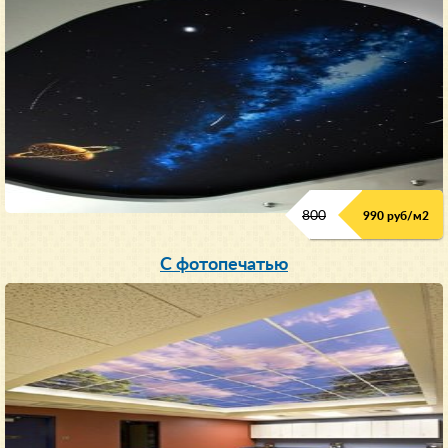
800
990 руб/м
2
С фотопечатью