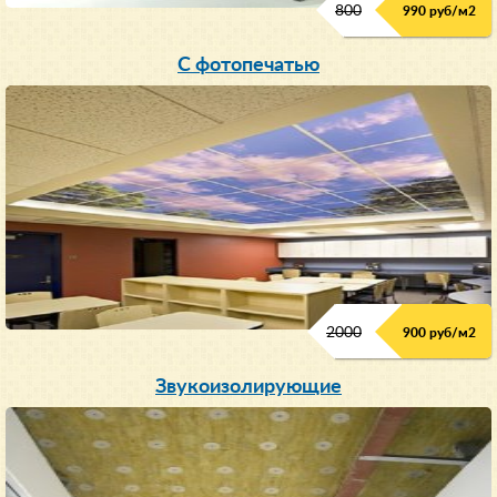
800
990 руб/м
2
С фотопечатью
2000
900 руб/м
2
Звукоизолирующие