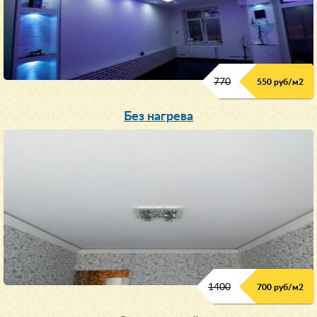
770
550 руб/м
2
Без нагрева
1400
700 руб/м2