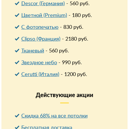
Descor (Германия)
-
560
руб.
Цветной (Premium)
-
180
руб.
С фотопечатью
-
830
руб.
Clipso (Франция)
-
2180
руб.
Тканевый
-
560
руб.
Звездное небо
-
990
руб.
Cerutti (Италия)
-
1200
руб.
Действующие
акции
Скидка 68% на все потолки
Бесплатная доставка