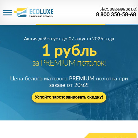
Вам перезвонить?
8 800 350-58-68
Акция действует
до 07 августа 2026 года
Акция действует
до 07 августа 2026 года
1 рубль
Скидка 68%
на все потолки!
за PREMIUM потолок!
Только у нас настоящие потолки качества
Цена белого матового PREMIUM полотна при
премиум по цене
от 1 руб.
!
заказе от 20м
2
!
Успейте зарезервировать скидку!
Успейте зарезервировать скидку!