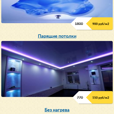
1800
900 руб/м
2
Парящие потолки
770
550 руб/м
2
Без нагрева