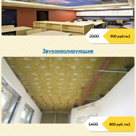
2000
900 руб/м
2
Звукоизолирующие
1600
800 руб./м2