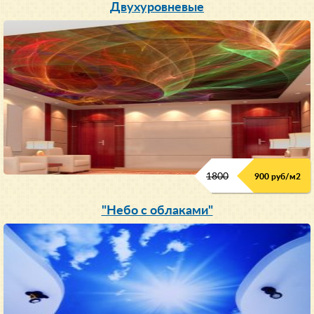
Двухуровневые
1800
900 руб/м
2
"Небо с облаками"