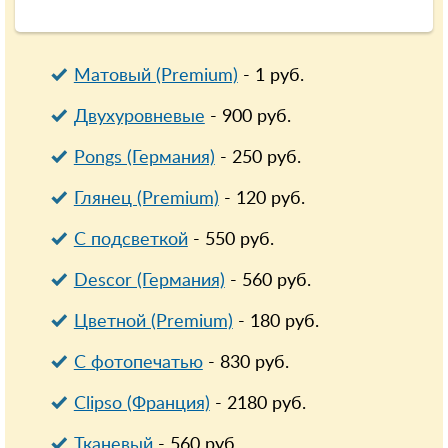
Матовый (Premium)
-
1
руб.
Двухуровневые
-
900
руб.
Pongs (Германия)
-
250
руб.
Глянец (Premium)
-
120
руб.
С подсветкой
-
550
руб.
Descor (Германия)
-
560
руб.
Цветной (Premium)
-
180
руб.
С фотопечатью
-
830
руб.
Clipso (Франция)
-
2180
руб.
Тканевый
-
560
руб.