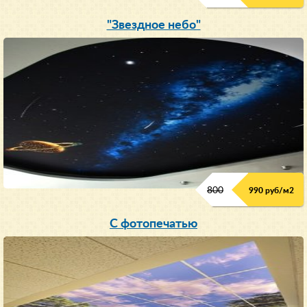
"Звездное небо"
800
990 руб/м
2
С фотопечатью