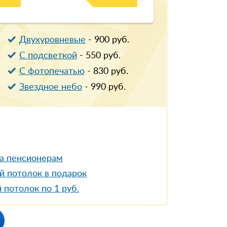
Двухуровневые
-
900
руб.
С подсветкой
-
550
руб.
С фотопечатью
-
830
руб.
Звездное небо
-
990
руб.
а пенсионерам
й потолок в подарок
 потолок по 1 руб.