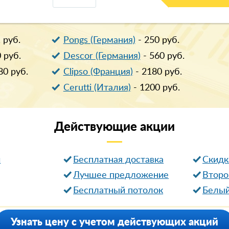
1
руб.
Pongs (Германия)
-
250
руб.
0
руб.
Descor (Германия)
-
560
руб.
80
руб.
Clipso (Франция)
-
2180
руб.
Cerutti (Италия)
-
1200
руб.
Действующие
акции
и
Бесплатная доставка
Cкидк
Лучшее предложение
Второ
Бесплатный потолок
Белый
Узнать цену с учетом действующих акций