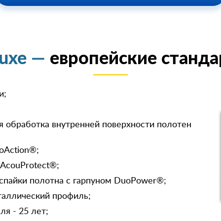
luxe —
европейские станда
и;
я обработка внутренней поверхности полотен
oAction®;
 AcouProtect®;
спайки полотна с гарпуном DuoPower®;
таллический профиль;
я - 25 лет;