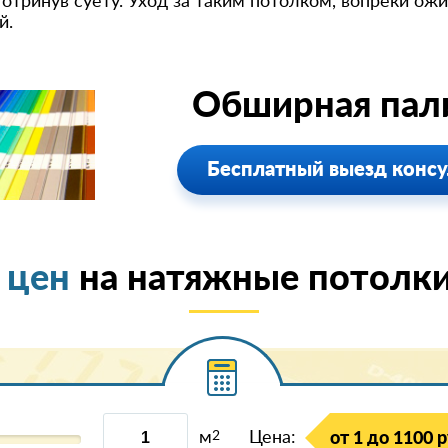
 отринув суету. Уход за таким потолком, вопреки ож
й.
Обширная пали
Бесплатный выезд консу
 цен
на натяжные потолки
м
2
Цена:
от 1 до 1100 р