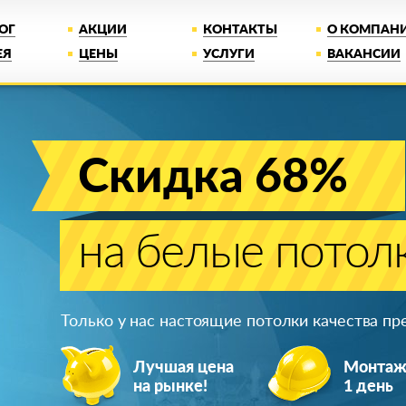
ОГ
АКЦИИ
КОНТАКТЫ
О КОМПАН
ЕЯ
ЦЕНЫ
УСЛУГИ
ВАКАНСИИ
Скидка 68%
на белые потол
Только у нас настоящие потолки качества п
Лучшая цена
Монта
на рынке!
1 день