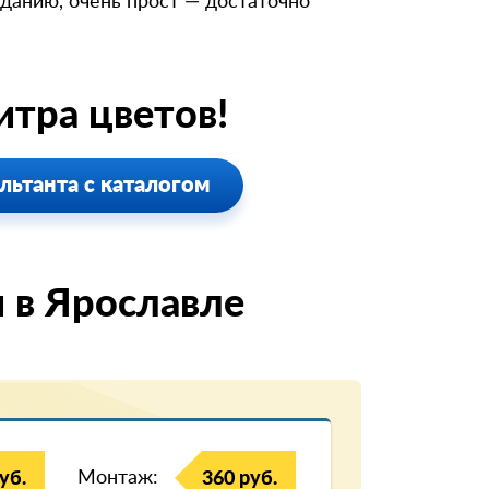
иданию, очень прост — достаточно
тра цветов!
льтанта с каталогом
 в Ярославле
Монтаж:
уб.
360 руб.