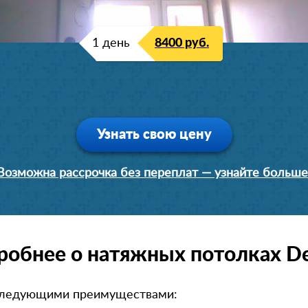
1 день
8400 руб.
Узнать свою цену
Возможна рассрочка без переплат — узнайте больше
робнее о натяжных потолках De
следующими преимуществами: