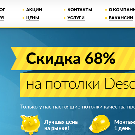
ОГ
АКЦИИ
КОНТАКТЫ
О КОМПАН
ЕЯ
ЦЕНЫ
УСЛУГИ
ВАКАНСИИ
Скидка 68%
на потолки Desc
Только у нас настоящие потолки качества п
Лучшая цена
Монта
на рынке!
1 день