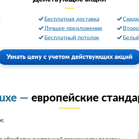
и
Бесплатная доставка
Cкидк
Лучшее предложение
Второ
Бесплатный потолок
Белый
Узнать цену с учетом действующих акций
luxe —
европейские станда
и;