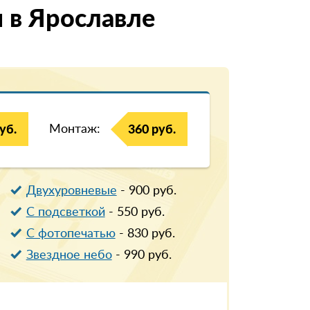
 в Ярославле
Монтаж:
уб.
360 руб.
Двухуровневые
-
900
руб.
С подсветкой
-
550
руб.
С фотопечатью
-
830
руб.
Звездное небо
-
990
руб.