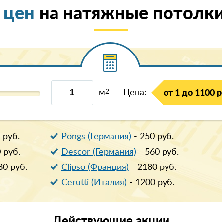
 цен
на натяжные потолки
м
2
Цена:
от 1 до 1100 р
1
руб.
Pongs (Германия)
-
250
руб.
0
руб.
Descor (Германия)
-
560
руб.
80
руб.
Clipso (Франция)
-
2180
руб.
Cerutti (Италия)
-
1200
руб.
Действующие
акции