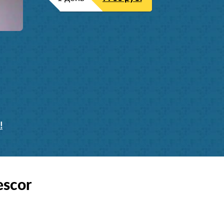
!
scor