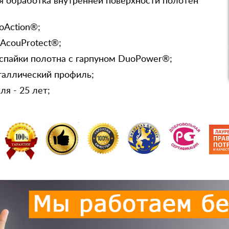
я обработка внутренней поверхности полотен
oAction®;
 AcouProtect®;
спайки полотна с гарпуном DuoPower®;
таллический профиль;
я - 25 лет;