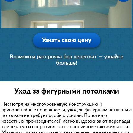
1 день
1 день
1 день
1 день
30400 руб.
36100 руб.
19000 руб.
9500 руб.
Узнать свою цену
Возможна рассрочка без переплат — узнайте
больше!
Уход за фигурными потолками
Несмотря на многоуровневую конструкцию и
криволинейные поверхности, уход за фигурным натяжным
потолком не требует особых усилий. Полотна от
известных производителей легко выдерживают перепады
температур и сопротивляются проникновению жидкости.
Материал, из которого они изготовлены, не выгорает под