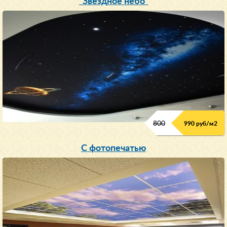
"Звездное небо"
800
990 руб/м
2
С фотопечатью