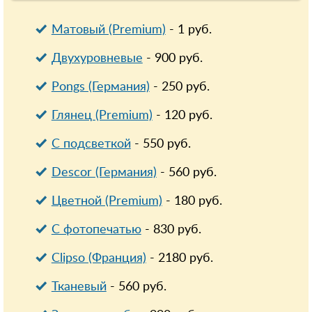
Матовый (Premium)
-
1
руб.
Двухуровневые
-
900
руб.
Pongs (Германия)
-
250
руб.
Глянец (Premium)
-
120
руб.
С подсветкой
-
550
руб.
Descor (Германия)
-
560
руб.
Цветной (Premium)
-
180
руб.
С фотопечатью
-
830
руб.
Clipso (Франция)
-
2180
руб.
Тканевый
-
560
руб.