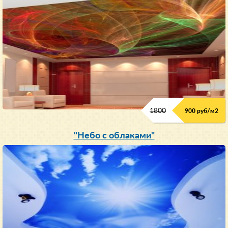
1800
900 руб/м
2
"Небо с облаками"