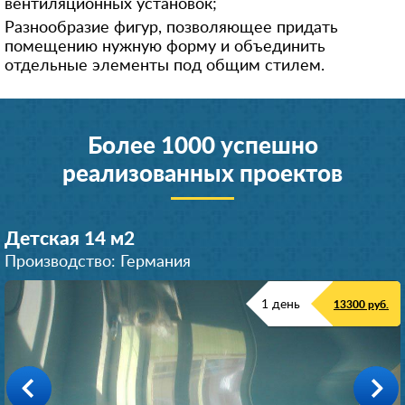
вентиляционных установок;
Разнообразие фигур, позволяющее придать
помещению нужную форму и объединить
отдельные элементы под общим стилем.
Более 1000 успешно
реализованных проектов
Детская 14 м
2
Производство: Германия
1 день
13300 руб.
Коридор 32 м
Коридор 38 м
Прихожая 10 м
Кухня 20 м
2
2
2
2
Производство: Германия
Производство: Германия
Производство: Германия
Производство: Германия