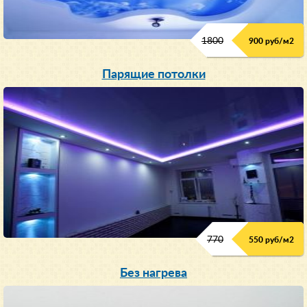
1800
900 руб/м
2
Парящие потолки
770
550 руб/м
2
Без нагрева