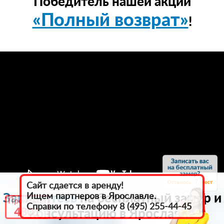
Победитель нашей акции
«Полный возврат»
!
7
Сайт сдается в аренду!
Запишитесь
на бесплатный замер и
Ищем партнеров в Ярославле.
Промокод
Справки по телефону 8 (495) 255-44-45
4801
консультацию в Ярославле