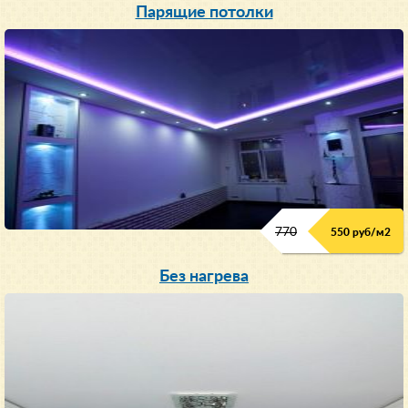
Парящие потолки
770
550 руб/м
2
Без нагрева