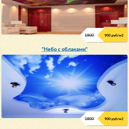
1800
900 руб/м
2
"Небо с облаками"
1800
900 руб/м
2