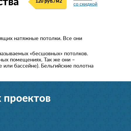
ства
120 руб./м
2
со скидкой
ящих натяжные потолки. Все они
 называемых «бесшовных» потолков.
ных помещениях. Так же они –
 или бассейне). Бельгийские полотна
 проектов