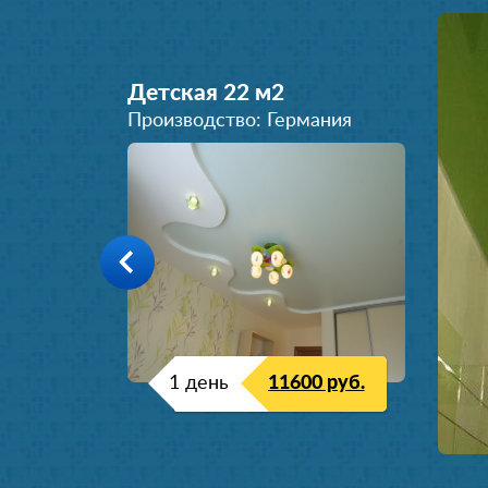
Детская 22 м
2
Производство: Германия
1 день
11600 руб.