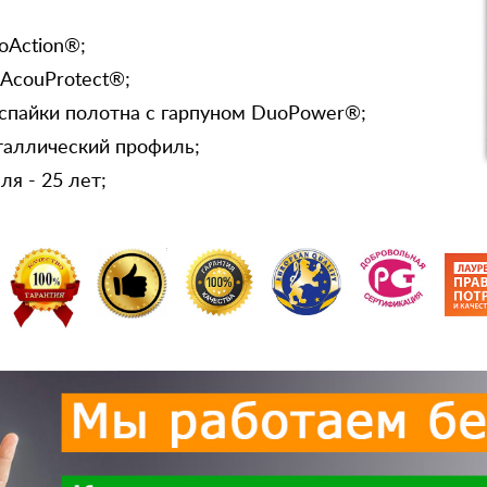
oAction®;
 AcouProtect®;
спайки полотна с гарпуном DuoPower®;
таллический профиль;
я - 25 лет;