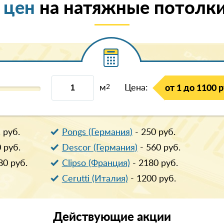
 цен
на натяжные потолки
м
2
Цена:
от 1 до 1100 р
1
руб.
Pongs (Германия)
-
250
руб.
0
руб.
Descor (Германия)
-
560
руб.
80
руб.
Clipso (Франция)
-
2180
руб.
Cerutti (Италия)
-
1200
руб.
Действующие
акции