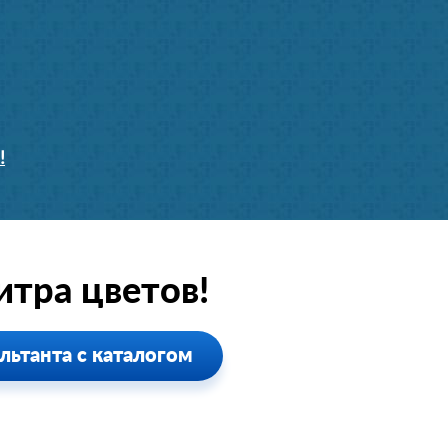
!
тра цветов!
льтанта с каталогом