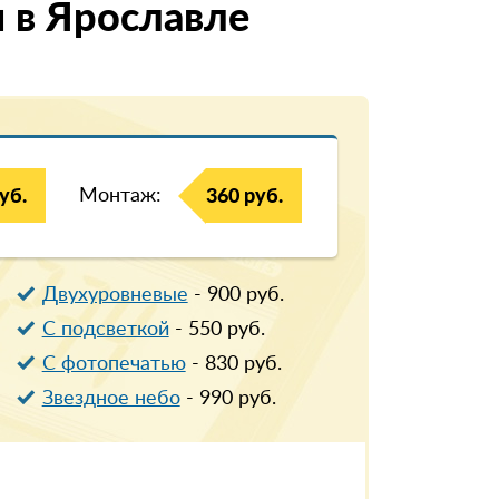
 в Ярославле
Монтаж:
уб.
360 руб.
Двухуровневые
-
900
руб.
С подсветкой
-
550
руб.
С фотопечатью
-
830
руб.
Звездное небо
-
990
руб.