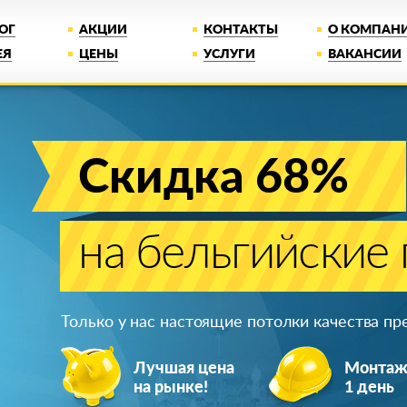
ОГ
АКЦИИ
КОНТАКТЫ
О КОМПАН
ЕЯ
ЦЕНЫ
УСЛУГИ
ВАКАНСИИ
Скидка 68%
на бельгийские
Только у нас настоящие потолки качества п
Лучшая цена
Монта
на рынке!
1 день