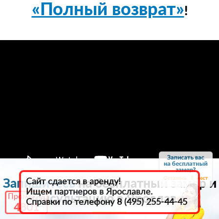
«Полный возврат»
!
8
Запишитесь
на бесплатный замер и
Сайт сдается в аренду!
Ищем партнеров в Ярославле.
консультацию в Ярославле
Промокод
Справки по телефону 8 (495) 255-44-45
4801