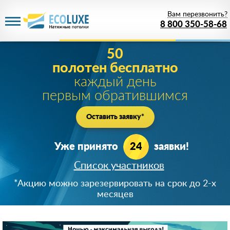
Вам перезвонить?
8 800 350-58-68
Акция действует
до 08 августа 2026 года
1 рубль
за PREMIUM потолок!
Цена белого матового PREMIUM полотна при
заказе от 20м
2
!
Успейте зарезервировать скидку!