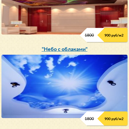
1800
900 руб/м
2
"Небо с облаками"
1800
900 руб/м
2