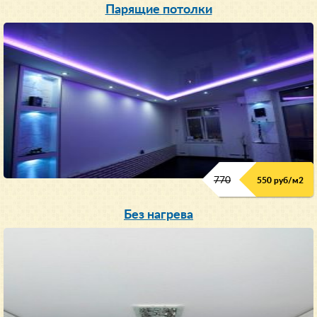
Парящие потолки
770
550 руб/м
2
Без нагрева