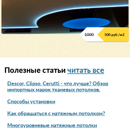
1000
500 руб./м2
Полезные статьи
читать все
Descor, Clipso, Cerutti - что лучше? Обзор
импортных марок тканевых потолков.
Способы установки
Как обращаться с натяжным потолком?
Многоуровневые натяжные потолки