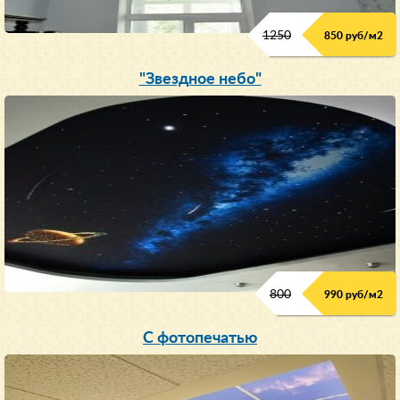
1250
850 руб/м
2
"Звездное небо"
800
990 руб/м
2
С фотопечатью