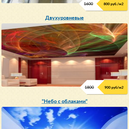
1600
800 руб./м2
Двухуровневые
1800
900 руб/м
2
"Небо с облаками"