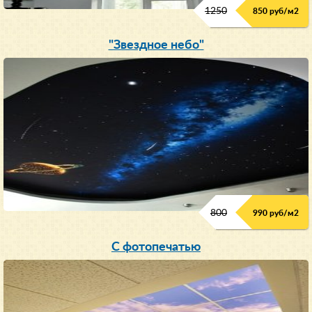
1250
850 руб/м
2
"Звездное небо"
800
990 руб/м
2
С фотопечатью