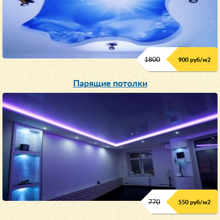
1800
900 руб/м
2
Парящие потолки
770
550 руб/м
2