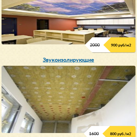
2000
900 руб/м
2
Звукоизолирующие
1600
800 руб./м2