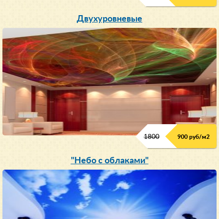
Двухуровневые
1800
900 руб/м
2
"Небо с облаками"