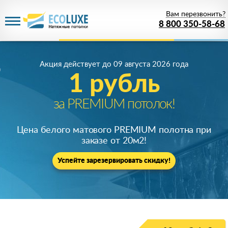
Вам перезвонить?
8 800 350-58-68
Акция действует
до 09 августа 2026 года
Акция действует
до 09 августа 2026 года
1 рубль
Скидка 68%
на все потолки!
за PREMIUM потолок!
Только у нас настоящие потолки качества
Цена белого матового PREMIUM полотна при
премиум по цене
от 1 руб.
!
заказе от 20м
2
!
Успейте зарезервировать скидку!
Успейте зарезервировать скидку!