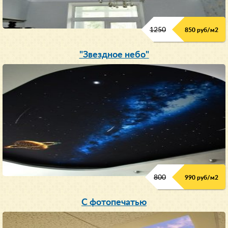
1250
850 руб/м
2
"Звездное небо"
800
990 руб/м
2
С фотопечатью