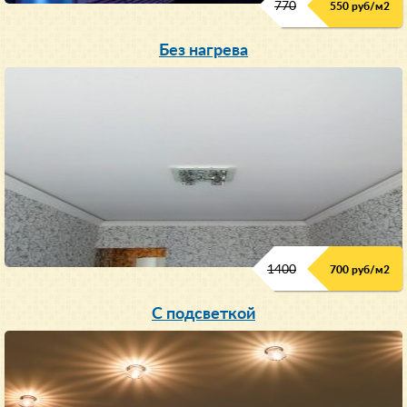
770
550 руб/м
2
Без нагрева
1400
700 руб/м2
С подсветкой