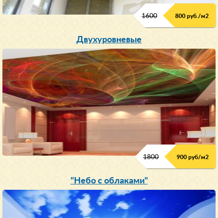
1600
800 руб./м2
Двухуровневые
1800
900 руб/м
2
"Небо с облаками"