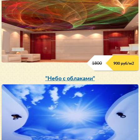
1800
900 руб/м
2
"Небо с облаками"