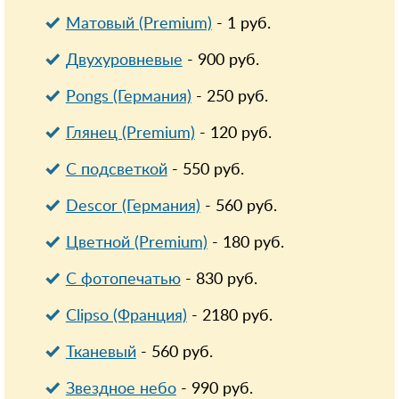
Матовый (Premium)
-
1
руб.
Двухуровневые
-
900
руб.
Pongs (Германия)
-
250
руб.
Глянец (Premium)
-
120
руб.
С подсветкой
-
550
руб.
Descor (Германия)
-
560
руб.
Цветной (Premium)
-
180
руб.
С фотопечатью
-
830
руб.
Clipso (Франция)
-
2180
руб.
Тканевый
-
560
руб.
Звездное небо
-
990
руб.