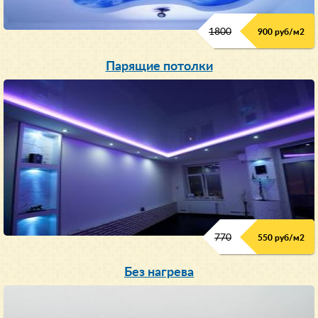
1800
900 руб/м
2
Парящие потолки
770
550 руб/м
2
Без нагрева