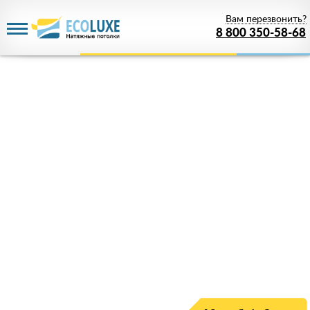
Вам перезвонить?
8 800 350-58-68
Акция действует
до 08 августа 2026 года
Скидка 68%
на немецкие потолки
Только у нас настоящие потолки качества
премиум по цене
от 1 руб.
!
Успейте зарезервировать скидку!