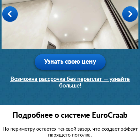
Производство: Германия
Производство: Германия
1 день
1 день
3900
9100
Узнать свою цену
Возможна рассрочка без переплат — узнайте
больше!
Подробнее о системе EuroCraab
По периметру остается теневой зазор, что создает эффект
парящего потолка.