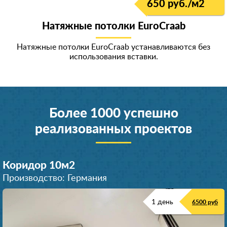
650 руб./м
2
Натяжные потолки EuroCraab
Натяжные потолки EuroCraab устанавливаются без
использования вставки.
Более 1000 успешно
реализованных проектов
Коридор 10м
2
Производство: Германия
1 день
6500 руб
Санузел 6м
Комната 14 м
2
2