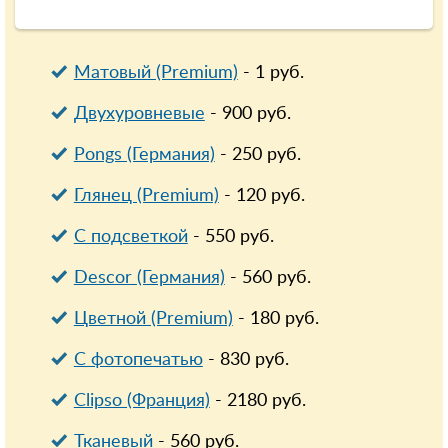
Матовый (Premium)
-
1
руб.
Двухуровневые
-
900
руб.
Pongs (Германия)
-
250
руб.
Глянец (Premium)
-
120
руб.
С подсветкой
-
550
руб.
Descor (Германия)
-
560
руб.
Цветной (Premium)
-
180
руб.
С фотопечатью
-
830
руб.
Clipso (Франция)
-
2180
руб.
Тканевый
-
560
руб.