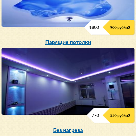
1800
900 руб/м
2
Парящие потолки
770
550 руб/м
2
Без нагрева