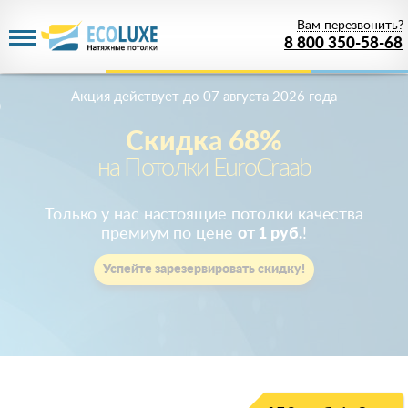
Вам перезвонить?
8 800 350-58-68
Акция действует
до 07 августа 2026 года
Скидка 68%
на Потолки EuroCraab
Только у нас настоящие потолки качества
премиум по цене
от 1 руб.
!
Успейте зарезервировать скидку!