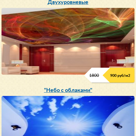
Двухуровневые
1800
900 руб/м
2
"Небо с облаками"