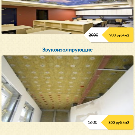
2000
900 руб/м
2
Звукоизолирующие
1600
800 руб./м2