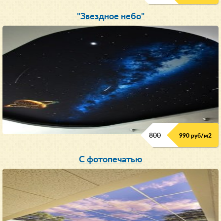
"Звездное небо"
800
990 руб/м
2
С фотопечатью