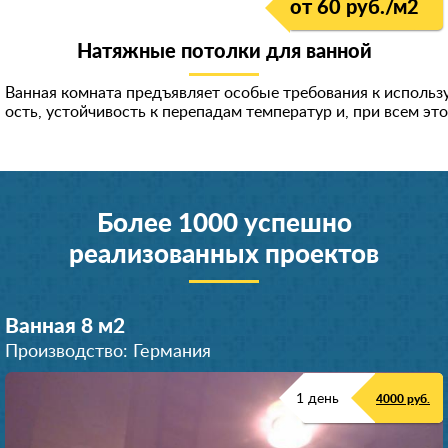
от 60 руб./м
2
Натяжные потолки для ванной
Ванная комната предъявляет особые требования к исполь
ость, устойчивость к перепадам температур и, при всем эт
Более 1000 успешно
реализованных проектов
Ванная 8 м
2
Производство: Германия
1 день
4000 руб.
Ванная 9 м
Ванная 10 м
Ванная 6 м
Ванная 8 м
Джакузи 15 м
Ванная 6 м
Ванная 7 м
Ванная 6 м
Ванная 9 м
Ванная 5 м
2
2
2
2
2
2
2
2
2
2