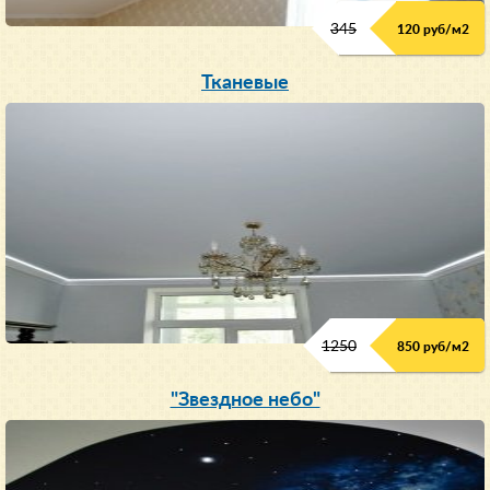
345
120 руб/м
2
Тканевые
1250
850 руб/м
2
"Звездное небо"