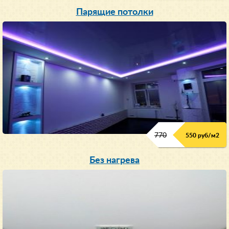
Парящие потолки
770
550 руб/м
2
Без нагрева