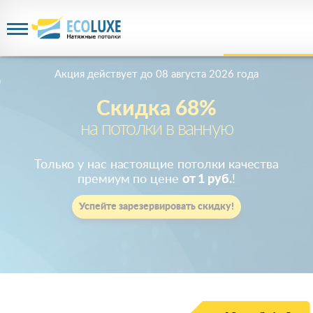
Акция действует
до 08 августа 2026 года
Скидка 68%
на потолки в ванную
Только у нас настоящие потолки качества
премиум по цене
от 1 руб.
!
Успейте зарезервировать скидку!