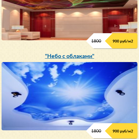
1800
900 руб/м
2
"Небо с облаками"
1800
900 руб/м
2