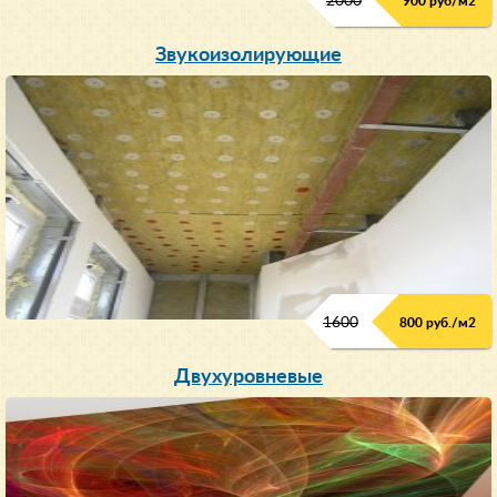
2000
900 руб/м
2
Звукоизолирующие
1600
800 руб./м2
Двухуровневые